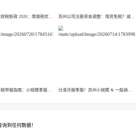
苏州创业企业财税新政 2026：增值税优惠 + 研发加计扣除政策详解
苏州公司注册资金调整：增资免税？减资要缴 20% 个税？一文理清
苏州企业增值税申报指南：小规模季报、一般纳税人月报实操要点
分清月报季报！苏州小规模 & 一般纳税人报税流程 + 风险清单
查询到任何数据！