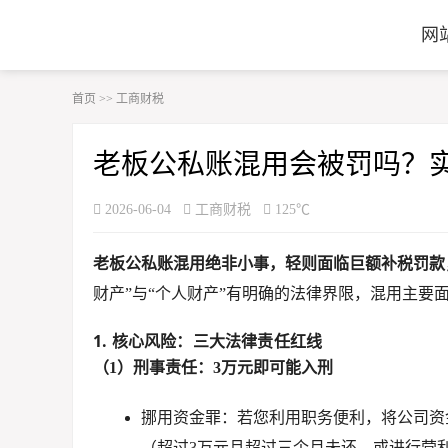
网
首页
>>
工商财税
老板公私账混用会被罚吗？
2026-06-04
工商财税
125℃
老板公私账混用绝非小事，轻则面临巨额补税罚款
财产”与“个人财产”有明确的法律界限，混用主要
1. 核心风险：三大法律责任红线
（1）刑事责任：3万元即可能入刑
挪用资金罪
：若您利用职务便利，将公司资
（
超过3万元
且超过三个月未还，或进行营