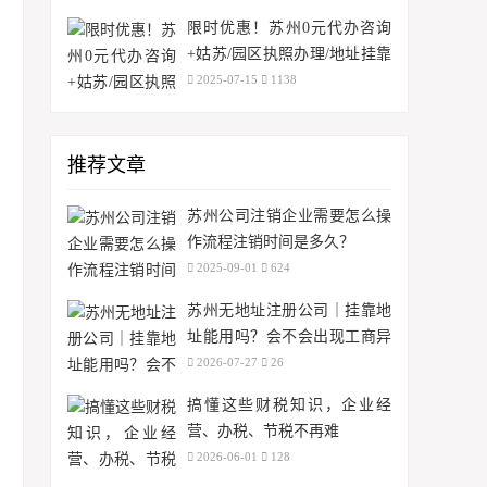
做？
限时优惠！苏州0元代办咨询
+姑苏/园区执照办理/地址挂靠
+记账0元起？
2025-07-15
1138
推荐文章
苏州公司注销企业需要怎么操
作流程注销时间是多久？
2025-09-01
624
苏州无地址注册公司｜挂靠地
址能用吗？会不会出现工商异
常？
2026-07-27
26
搞懂这些财税知识，企业经
营、办税、节税不再难
2026-06-01
128