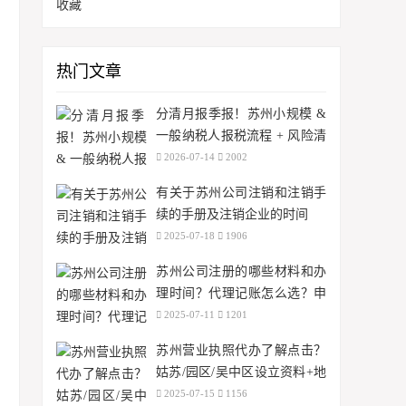
收藏
热门文章
分清月报季报！苏州小规模 &
一般纳税人报税流程 + 风险清
单
2026-07-14
2002
有关于苏州公司注销和注销手
续的手册及注销企业的时间
2025-07-18
1906
苏州公司注册的哪些材料和办
理时间？代理记账怎么选？申
报步骤有哪些？
2025-07-11
1201
苏州营业执照代办了解点击？
姑苏/园区/吴中区设立资料+地
址挂靠费用/代理记账88元起
2025-07-15
1156