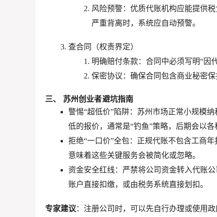
风险预警
：优质代账机构应能提供
税
严重背离时，系统应自动预警。
查合同（权责界定）
明确赔付条款
：合同中必须写明“因
保密协议
：确保合同包含商业秘密保
三、 苏州创业者避坑指南
警惕“超低价”陷阱
：苏州市场正常小规模纳
低的报价，通常是“钓鱼”策略，后期会以
拒绝“一口价”全包
：正规代账不包含
工商年
意味着这些关键服务会被简化或忽略。
资金安全红线
：
严禁
将公司资金转入代账公
账户直接扣缴，或由税务系统直接划扣。
专家建议
：注册公司时，可以先自行办理或使用政