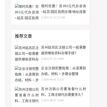
做？
限时优惠！苏州0元代办咨询
+姑苏/园区执照办理/地址挂靠
+记账0元起？
2025-07-15
1140
推荐文章
苏州姑苏区注销公司一般需要
提供哪些资料办理手续？
2025-07-15
806
企业注销完整指南｜从清算到
办结，材料 + 步骤全整理
2026-06-01
123
苏州注销公司要准备什么材
料，工商注销代办需要多久？
2025-08-07
693