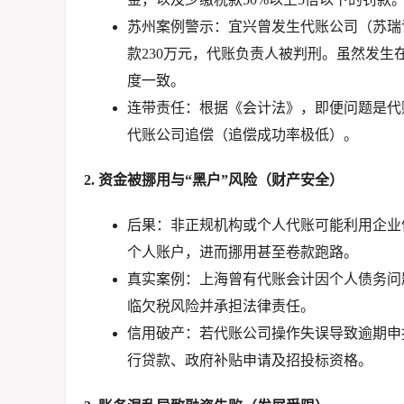
苏州案例警示
：宜兴曾发生代账公司（苏瑞
款
230万元
，代账负责人被判刑。虽然发生
度一致。
连带责任
：根据《会计法》，即便问题是代
代账公司追偿（追偿成功率极低）。
2. 资金被挪用与“黑户”风险（财产安全）
后果
：非正规机构或个人代账可能利用企业信
个人账户，进而挪用甚至卷款跑路。
真实案例
：上海曾有代账会计因个人债务问
临欠税风险并承担法律责任。
信用破产
：若代账公司操作失误导致逾期申
行贷款、政府补贴申请及招投标资格
。