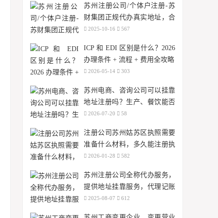
苏州注册公司/个体户注册-苏
财集团正规代办真实地址，合
法记账报税，安全可靠！
2025-10-16
567
ICP 和 EDI 区别是什么？2026
办理条件 + 流程 + 费用全攻略
2026-05-14
303
苏州电商、咨询公司可以挂靠
地址注册吗？生产、餐饮能否
使用？
2026-07-20
58
注册公司苏州姑苏区执照需要
准备什么材料，多久能注册执
照？
2026-01-28
582
苏州注册公司全称代办服务，
提供地址挂靠服务，代理记账
报税免费
2025-08-07
612
苏州工商变更企业，变更营业