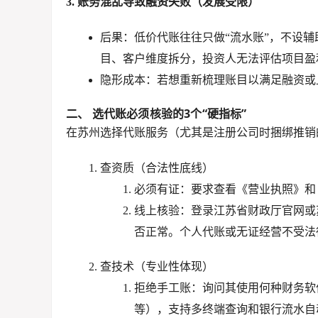
3. 账务混乱导致融资失败（发展受限）
后果
：低价代账往往只做“流水账”，不设辅
目、客户维度拆分，投资人无法评估项目盈
隐形成本
：若想重新梳理账目以满足融资或
二、 选代账必须核验的3个“硬指标”
在苏州选择代账服务（尤其是注册公司时捆绑推销
查资质（合法性底线）
必须有证
：要求查看
《营业执照》
和
线上核验
：登录
江苏省财政厅官网
或
否正常。
个人代账或无证经营不受法
查技术（专业性体现）
拒绝手工账
：询问其使用何种财务软
等），支持多终端查询和银行流水自