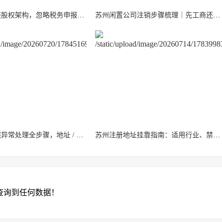
苏州公司调整股权架构，忽略税务申报后期面临补税 + 滞纳金
苏州闲置公司注销步骤梳理｜先工商还是先税务？
苏州营业执照异常处理全步骤，地址 / 年报异常一站式解决方案
苏州注册地址挂靠指南：适用行业、禁入行业、资质办理注意事项
查询到任何数据！