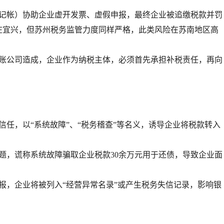
记帐）协助企业虚开发票、虚假申报，最终企业被追缴税款并罚
在宜兴，但苏州税务监管力度同样严格，此类风险在苏南地区高
账公司造成，
企业作为纳税主体，必须首先承担补税责任
，再向
任，以“系统故障”、“税务稽查”等名义，诱导企业将税款转入
题，谎称系统故障骗取企业税款
30余万元
用于还债，导致企业面
报，企业将被列入“经营异常名录”或产生税务失信记录，影响
银