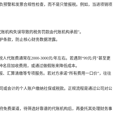
负预警
和
发票合规性检查
，而不是只管报税。例如，当进项销项
代账机构失误导致的税务罚款由代账机构承担”。
护条款，防止核心财务数据泄露。
税人代账费通常在
2000-3000元/年
左右。若遇到“99元/月”甚至更
各种名目加收费用，或通过做假账来降低成本。
报
、
汇算清缴
等专项服务。若对方承诺“所有费用一口价”，往往
司或会计的
个人账户
缴纳社保或税款。正规流程是通过公司对公
府免费渠道，待筛选好靠谱的代账机构后，再委托其处理财务事