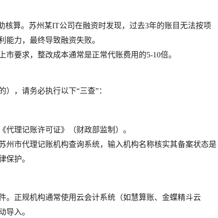
助核算。苏州某IT公司在融资时发现，过去3年的账目无法按项
利能力，最终导致
融资失败
。
上市要求，整改成本通常是正常代账费用的
5-10倍
。
的），请务必执行以下“三查”：
《代理记账许可证》
（财政部监制）。
苏州市代理记账机构查询系统
，输入机构名称核实其备案状态是
律保护
。
件。正规机构通常使用
云会计系统
（如慧算账、金蝶精斗云
动导入。