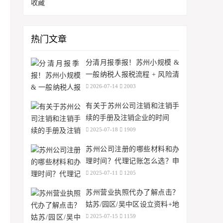
收藏
热门文章
分清月报季报！苏州小规模 &
一般纳税人报税流程 + 风险清
单
2026-07-14
2003
有关于苏州公司注销和注销手
续的手册及注销企业的时间
2025-07-18
1909
苏州公司注册的哪些材料和办
理时间？代理记账怎么选？申
报步骤有哪些？
2025-07-11
1205
苏州营业执照代办了解点击？
姑苏/园区/吴中区设立资料+地
址挂靠费用/代理记账88元起
2025-07-15
1159