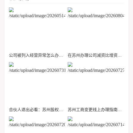
公司被列入经营异常怎么办？手把手教你恢复正常
在苏州办理公司减资比增资麻烦在哪？股东个税怎么算？
合伙人退出必看：苏州股权转让流程、个税计算与常见财税雷区
苏州工商变更线上办理指南：准备哪些资料，一般几个工作日出证