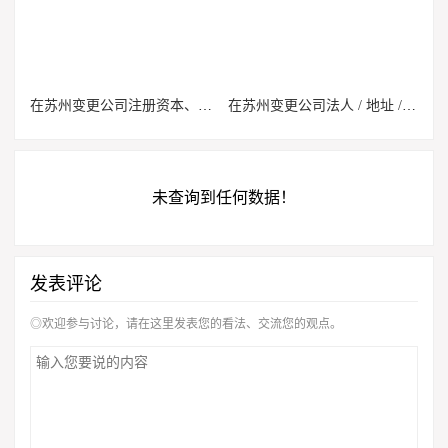
在苏州变更公司注册资本、经营范围，有哪些准入限制与要求？
在苏州变更公司法人 / 地址 / 股权别盲目提交！不满足条件审核直接驳回
未查询到任何数据！
发表评论
◎欢迎参与讨论，请在这里发表您的看法、交流您的观点。