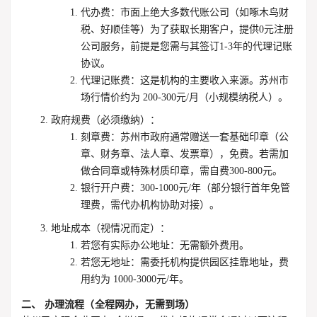
代办费
：市面上绝大多数代账公司（如啄木鸟财
税、好顺佳等）为了获取长期客户，提供
0元注册
公司
服务，前提是您需与其签订1-3年的代理记账
协议。
代理记账费
：这是机构的主要收入来源。苏州市
场行情价约为
200-300元/月
（小规模纳税人）。
政府规费（必须缴纳）
：
刻章费
：苏州市政府通常赠送一套基础印章（公
章、财务章、法人章、发票章），
免费
。若需加
做合同章或特殊材质印章，需自费300-800元。
银行开户费
：
300-1000元/年
（部分银行首年免管
理费，需代办机构协助对接）。
地址成本（视情况而定）
：
若您
有实际办公地址
：无需额外费用。
若您
无地址
：需委托机构提供园区挂靠地址，费
用约为
1000-3000元/年
。
二、 办理流程（全程网办，无需到场）