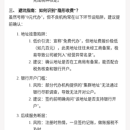
完成税种核定。
三、 避坑指南：如何识别"隐形收费"？
虽然号称"0元代办"，但不良机构常在以下环节设陷阱，建议提
前确认：
地址挂靠陷阱
：
低价引流
：宣称"免费代办"，但地址费报价极低
（如几百元），此类地址往往未经工商备案，极
易导致公司被列入"经营异常名录"。
建议
：确认地址是否在工商局有备案，能否配合
税务核查和银行开户。
银行开户门槛
：
风险
：部分代办机构提供的"集群地址"无法通过
银行尽职调查，导致无法开对公户。
建议
：签约前明确询问"该地址是否支持银行开
户"。
后续服务断层
：
风险
：注册时热情，一旦签约记账，做账报税不
及时。