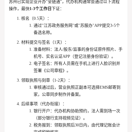
苏州已实现企业开办"全链通"，代办机构通常会通过以下流程
操作，最快
1-3个工作日
下证：
核名（0.5天）
：
通过"江苏政务服务网"或"苏服办"APP提交3-5个
备选名称。
材料提交与签名（1天）
：
准备材料
：法人/股东/监事的身份证原件照片、手
机号、实名认证APP（登记注册身份验证）。
电子签名
：所有人员需在手机上进行人脸识别并
签署《公司章程》。
领取执照与刻章（1-2天）
：
审核通过后，营业执照正副本可选择EMS邮寄到
家，公章同步制作并备案。
后续事项（代办衔接）
：
银行开户
：代办机构协助预约，法人需到场一次
（部分银行支持视频见证）。
税务报到
：领取执照后30日内，由代理记账会计