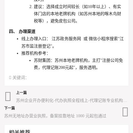
建议
：选择成立时间较长（如10年以上）、有实
体门店的本地老牌机构（如苏州本地的啄木鸟财
税等），避免皮包公司。
四、 办理渠道
线上办理入口
：
江苏政务服务网
或 微信小程序搜索"江
苏市监注册登记"。
推荐机构参考
：
苏财集团
：苏州本地老牌机构，主打"注册公司免
费，代理记账200元起"，服务透明。
关键词：
上一篇
苏州企业开办便利化-代办执照全程线上-代理记账专业机构护航
下一篇
苏州无地址办营业执照，备案挂靠地址 1000 元起包通过
相关推荐