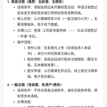
1. 简易注销（推荐：无经营、无债务）
适用条件
：领取执照后未开展经营活动、申请注销登记
前未发生债权债务或已将债权债务清算完结。
核心优势
：
公示期缩短至20天
（一般注销为45天），无
需清算报告，免于线下跑腿。
办理入口
：登录
江苏政务服务网
—— “企业注销登记
一件事”专区。
操作流程
：
发布公告
：在系统内上传《全体投资人承诺
书》，进行20天的简易注销公告。
税务预检
：系统自动进行税务注销预检（需无欠
税、无未缴销发票）。
提交申请
：公示期满无异议后，线上提交注销申
请，电子签名确认。
2. 一般注销（有经营、有资产/债务）
适用条件
：不符合简易注销条件，或存在税务异常、债
权债务未清结。
办理流程
：