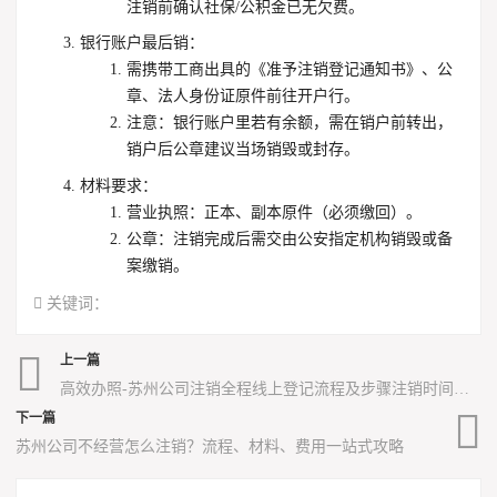
注销前确认社保/公积金已无欠费。
银行账户最后销
：
需携带工商出具的《准予注销登记通知书》、公
章、法人身份证原件前往开户行。
注意
：银行账户里若有余额，需在销户前转出，
销户后公章建议当场销毁或封存。
材料要求
：
营业执照
：正本、副本原件（必须缴回）。
公章
：注销完成后需交由公安指定机构销毁或备
案缴销。
关键词：
上一篇
高效办照-苏州公司注销全程线上登记流程及步骤注销时间是多久？
下一篇
苏州公司不经营怎么注销？流程、材料、费用一站式攻略