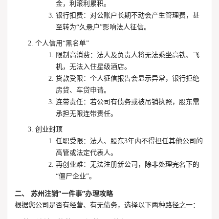
金，利滚利累积。
银行扣费
：对公账户长期不动会产生管理费，甚
至转为“久悬户”影响法人征信。
个人信用“黑名单”
限制高消费
：法人及负责人将无法乘坐高铁、飞
机，无法入住星级酒店。
贷款受限
：个人征信报告会显示异常，银行拒绝
房贷、车贷申请。
连带责任
：若公司有债务或被吊销执照，股东需
承担无限连带责任。
创业封顶
任职受限
：法人、股东3年内不得担任其他公司的
高管或法定代表人。
再创业难
：无法注册新公司，除非处理完名下的
“僵尸企业”。
二、 苏州注销“一件事”办理攻略
根据您公司是否有经营、有无债务，选择以下两种路径之一：