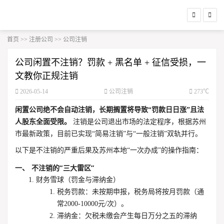
首页
>>
注册公司
>>
公司注销
公司闲置不注销？罚款 + 黑名单 + 征信受损，一
文教你正规注销
2026-05-14
公司注销
273℃
闲置公司绝不会自动注销，长期搁置将导致“罚款日日涨”且法
人股东全面受限。
注销是公司退出市场的法定程序，根据苏州
市最新政策，目前已实现“简易注销”与“一般注销”双轨并行。
以下是不注销的严重后果及苏州本地“一次办成”的操作指南：
一、 不注销的“三大雷区”
财务雪球（罚金与滞纳金）
税务罚款
：未按期申报，税务局将按月罚款（通
常2000-10000元/次）。
滞纳金
：欠税未缴会产生每日万分之五的滞纳