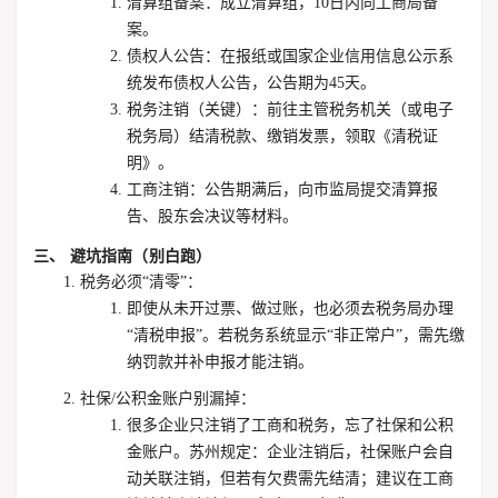
清算组备案
：成立清算组，10日内向工商局备
案。
债权人公告
：在报纸或国家企业信用信息公示系
统发布债权人公告，
公告期为45天
。
税务注销（关键）
：前往主管税务机关（或电子
税务局）结清税款、缴销发票，领取《清税证
明》。
工商注销
：公告期满后，向市监局提交清算报
告、股东会决议等材料。
三、 避坑指南（别白跑）
税务必须“清零”
：
即使从未开过票、做过账，也必须去税务局办理
“清税申报”。若税务系统显示“非正常户”，需先缴
纳罚款并补申报才能注销。
社保/公积金账户别漏掉
：
很多企业只注销了工商和税务，忘了社保和公积
金账户。
苏州规定
：企业注销后，社保账户会自
动关联注销，但若有欠费需先结清；建议在工商