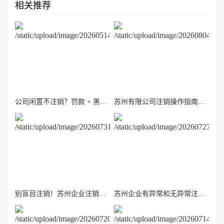
相关推荐
公司闲置不注销？罚款 + 黑名单 + 征信受损，一文教你正规注销
苏州有限公司注销操作指南：办理步骤、所需材料、周期、涉税风险
别盲目注销！苏州企业注销税务常见雷区，很多人卡在清税环节
苏州企业有异常和无异常注销流程一样吗？异常公司注销务必先看懂