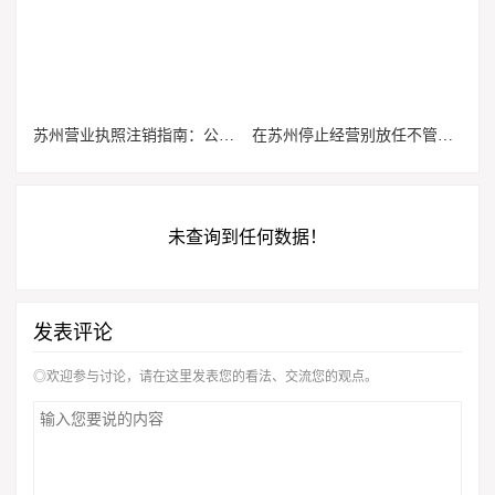
苏州营业执照注销指南：公司、个体户税务清算与工商办理要点
在苏州停止经营别放任不管！企业与个体注销常见大坑提前避开
未查询到任何数据！
发表评论
◎欢迎参与讨论，请在这里发表您的看法、交流您的观点。