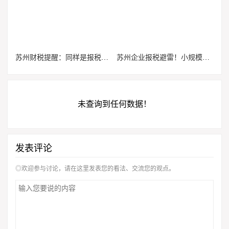
苏州财税提醒：同样是报税，小规模和一般纳税人千万不能混为一谈
苏州企业报税避雷！小规模和一般纳税人申报差别巨大，搞错容易罚款
未查询到任何数据！
发表评论
◎欢迎参与讨论，请在这里发表您的看法、交流您的观点。