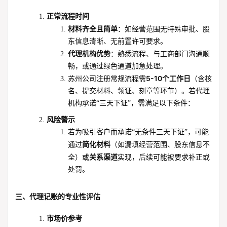
正常流程时间
材料齐全且简单
：如经营范围无特殊审批、股
东信息清晰、无前置许可要求。
代理机构优势
：熟悉流程、与工商部门沟通顺
畅，或通过绿色通道加急处理。
5-10个工作日
苏州公司注册常规流程需
（含核
名、提交材料、领证、刻章等环节）。若代理
机构承诺“三天下证”，需满足以下条件：
风险警示
若为吸引客户而承诺“无条件三天下证”，可能
简化材料
通过
（如漏填经营范围、股东信息不
关系渠道
全）或
实现，后续可能被要求补正或
处罚。
三、代理记账的专业性评估
市场价参考