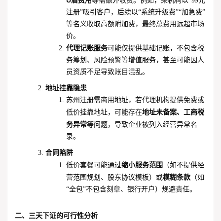
等需额外收费。例如，某机构以“99元
注册”吸引客户，后续以“系统升级费”“加急费”
等名义收取高额附加费，最终总费用远超市场
价。
代理记账服务
可能仅提供基础记账，不包含税
务筹划、风险预警等增值服务，甚至可能因人
员资质不足导致账目混乱。
地址挂靠隐患
苏州注册需商用地址，若代理机构提供免费或
地址未备案、工商税
低价挂靠地址，可能存在
务异常
等问题，导致企业被列入经营异常名
录。
合同陷阱
缩小服务范围
低价套餐可能通过
（如不提供经
模糊条款
营范围规划、股东协议模板）或
（如
“全包”不包含刻章、银行开户）规避责任。
二、三天下证的可行性分析