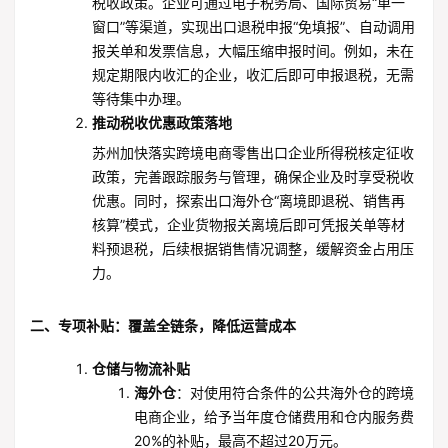
税收政策。企业可通过电子税务局、国际贸易“单一
窗口”等渠道，实现出口退税申报“免填报”、自动调用
报关单和发票信息，大幅压缩申报时间。例如，未在
规定期限内收汇的企业，收汇后即可申报退税，无需
等待集中办理。
推动税收优惠政策落地
苏州加快落实跨境电商零售出口企业所得税核定征收
政策，完善跟踪服务与管理，确保企业及时享受税收
优惠。同时，探索出口海外仓“离境即退税、销售再
核算”模式，企业货物报关离境后即可凭报关单等材
料预退税，后续根据销售情况调整，缓解资金占用压
力。
二、专项补贴：覆盖全链条，降低运营成本
仓储与物流补贴
海外仓
：对使用符合条件的公共海外仓的跨境
电商企业，给予当年度仓储费用和仓内服务费
20%的补贴，最高不超过20万元。