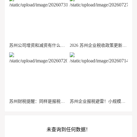
苏州公司增资和减资有什么区别？税务风险千万别忽视
2026 苏州企业税收政策更新，小规模、一般纳税人适用优惠整理
苏州财税提醒：同样是报税，小规模和一般纳税人千万不能混为一谈
苏州企业报税避雷！小规模和一般纳税人申报差别巨大，搞错容易罚款
未查询到任何数据！